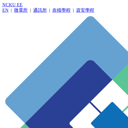
NCKU EE
EN
|
微電所
|
通訊所
|
奈積學程
|
資安學程