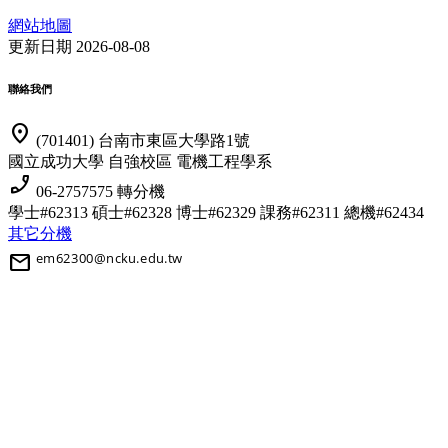
網站地圖
更新日期 2026-08-08
聯絡我們
location_on
(701401) 台南市東區大學路1號
國立成功大學 自強校區 電機工程學系
phone_enabled
06-2757575 轉分機
學士#62313 碩士#62328 博士#62329
課務#62311 總機#62434
其它分機
mail