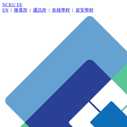
NCKU EE
EN
|
微電所
|
通訊所
|
奈積學程
|
資安學程