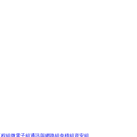
工程組
微電子組
通訊與網路組
奈積組
資安組