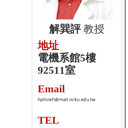
解巽評
教授
地址
電機系館5樓
92511室
Email
TEL