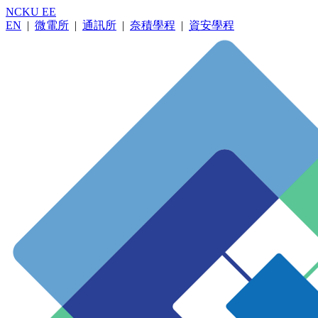
NCKU EE
EN
|
微電所
|
通訊所
|
奈積學程
|
資安學程