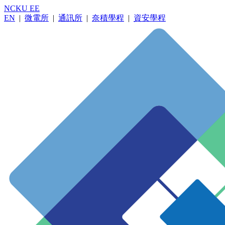
NCKU EE
EN
|
微電所
|
通訊所
|
奈積學程
|
資安學程