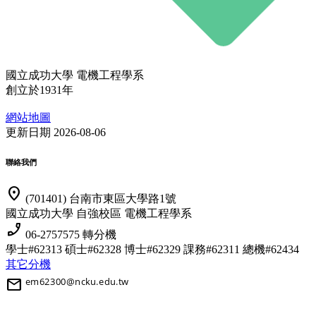
國立成功大學 電機工程學系
創立於1931年
網站地圖
更新日期 2026-08-06
聯絡我們
location_on
(701401) 台南市東區大學路1號
國立成功大學 自強校區 電機工程學系
phone_enabled
06-2757575 轉分機
學士#62313 碩士#62328 博士#62329
課務#62311 總機#62434
其它分機
mail