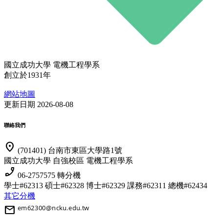
國立成功大學 電機工程學系
創立於1931年
網站地圖
更新日期 2026-08-08
聯絡我們
location_on
(701401) 台南市東區大學路1號
國立成功大學 自強校區 電機工程學系
phone_enabled
06-2757575 轉分機
學士#62313 碩士#62328 博士#62329
課務#62311 總機#62434
其它分機
mail