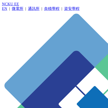
NCKU EE
EN
|
微電所
|
通訊所
|
奈積學程
|
資安學程