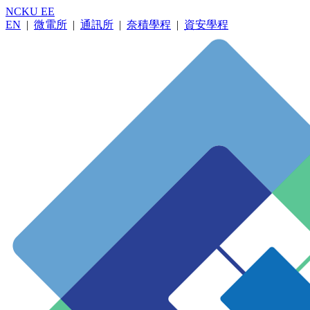
NCKU EE
EN
|
微電所
|
通訊所
|
奈積學程
|
資安學程