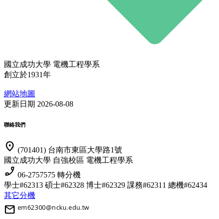
國立成功大學 電機工程學系
創立於1931年
網站地圖
更新日期 2026-08-08
聯絡我們
location_on
(701401) 台南市東區大學路1號
國立成功大學 自強校區 電機工程學系
phone_enabled
06-2757575 轉分機
學士#62313 碩士#62328 博士#62329
課務#62311 總機#62434
其它分機
mail