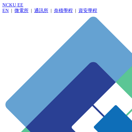
NCKU EE
EN
|
微電所
|
通訊所
|
奈積學程
|
資安學程