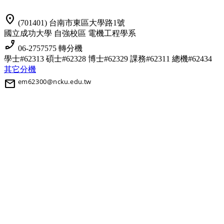
location_on
(701401) 台南市東區大學路1號
國立成功大學 自強校區 電機工程學系
phone_enabled
06-2757575 轉分機
學士#62313 碩士#62328 博士#62329
課務#62311 總機#62434
其它分機
mail