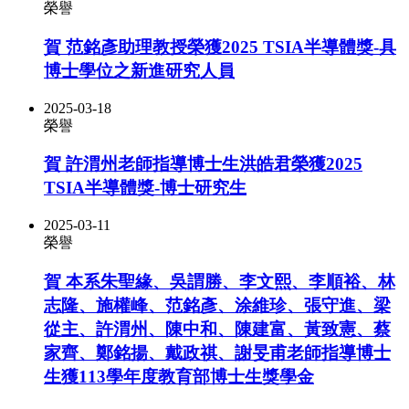
榮譽
賀 范銘彥助理教授榮獲2025 TSIA半導體獎-具
博士學位之新進研究人員
2025-03-18
榮譽
賀 許渭州老師指導博士生洪皓君榮獲2025
TSIA半導體獎-博士研究生
2025-03-11
榮譽
賀 本系朱聖緣、吳謂勝、李文熙、李順裕、林
志隆、施權峰、范銘彥、涂維珍、張守進、梁
從主、許渭州、陳中和、陳建富、黃致憲、蔡
家齊、鄭銘揚、戴政祺、謝旻甫老師指導博士
生獲113學年度教育部博士生獎學金