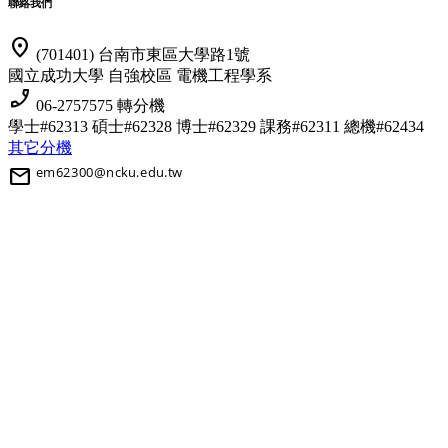
聯絡我們
location_on
(701401) 台南市東區大學路1號
國立成功大學 自強校區 電機工程學系
phone_enabled
06-2757575 轉分機
學士#62313 碩士#62328 博士#62329
課務#62311 總機#62434
其它分機
mail