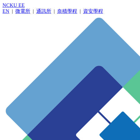
NCKU EE
EN
|
微電所
|
通訊所
|
奈積學程
|
資安學程