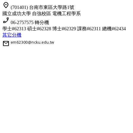
location_on
(701401) 台南市東區大學路1號
國立成功大學 自強校區 電機工程學系
phone_enabled
06-2757575 轉分機
學士#62313 碩士#62328 博士#62329
課務#62311 總機#62434
其它分機
mail