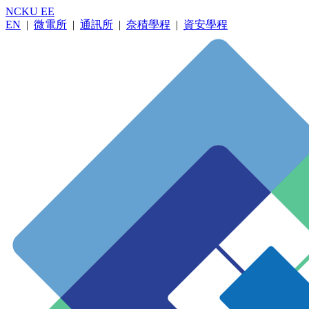
NCKU EE
EN
|
微電所
|
通訊所
|
奈積學程
|
資安學程