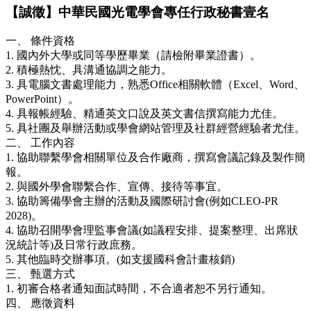
【誠徵】中華民國光電學會專任行政秘書壹名
一、 條件資格
1. 國內外大學或同等學歷畢業（請檢附畢業證書）。
2. 積極熱忱、具溝通協調之能力。
3. 具電腦文書處理能力，熟悉Office相關軟體（Excel、Word、
PowerPoint）。
4. 具報帳經驗、精通英文口說及英文書信撰寫能力尤佳。
5. 具社團及舉辦活動或學會網站管理及社群經營經驗者尤佳。
二、 工作內容
1. 協助聯繫學會相關單位及合作廠商，撰寫會議記錄及製作簡
報。
2. 與國外學會聯繫合作、宣傳、接待等事宜。
3. 協助籌備學會主辦的活動及國際研討會(例如CLEO-PR
2028)。
4. 協助召開學會理監事會議(如議程安排、提案整理、出席狀
況統計等)及日常行政庶務。
5. 其他臨時交辦事項。(如支援國科會計畫核銷)
三、 甄選方式
1. 初審合格者通知面試時間，不合適者恕不另行通知。
四、 應徵資料