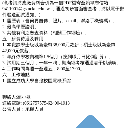
(意者請將應徵資料合併為一個PDF檔寄至賴韋志信箱
9411001@gs.ncku.edu.tw ，通過初步書面審查者，將以電子郵
件發送面試通知。)
1. 履歷表（含簡要自傳、照片、email、聯絡手機號碼）。
2. 最高學歷證明。
3. 其他有利之審查資料（相關工作經驗）。
五、薪資待遇及聘用
1. 本職缺學士級以新臺幣38,000元敘薪；碩士級以新臺幣
42,000元敘薪。
2. 年終依學校內標準1.5個月（按到職月日比例計算）。
3. 試用期三個月，一年一聘，期滿經考核通過者予以續聘。
4. 工作時間為週一至週五，8:00至17:00。
六、工作地點
1. 國立成功大學自強校區電機系館
聯絡人:高小姐
連絡電話: (06)2757575-62400-1913
公告人員：系辦人員