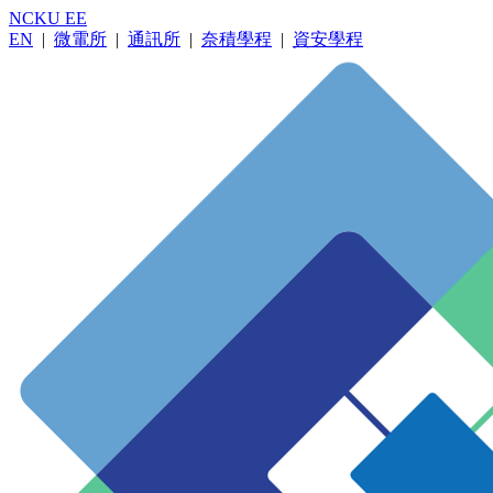
NCKU EE
EN
|
微電所
|
通訊所
|
奈積學程
|
資安學程