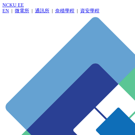
NCKU EE
EN
|
微電所
|
通訊所
|
奈積學程
|
資安學程