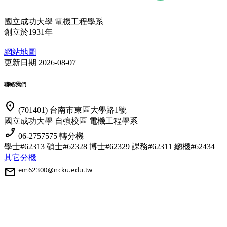
國立成功大學 電機工程學系
創立於1931年
網站地圖
更新日期 2026-08-07
聯絡我們
location_on
(701401) 台南市東區大學路1號
國立成功大學 自強校區 電機工程學系
phone_enabled
06-2757575 轉分機
學士#62313 碩士#62328 博士#62329
課務#62311 總機#62434
其它分機
mail