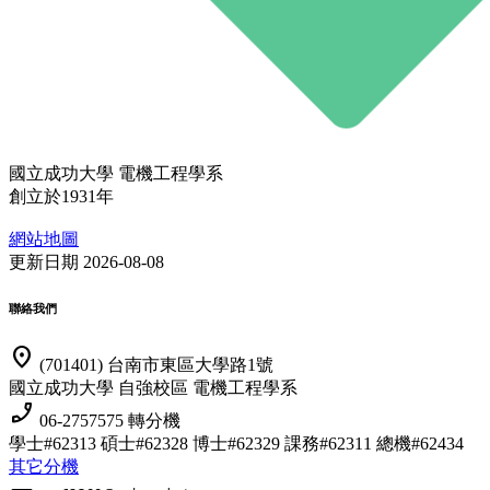
國立成功大學 電機工程學系
創立於1931年
網站地圖
更新日期 2026-08-08
聯絡我們
location_on
(701401) 台南市東區大學路1號
國立成功大學 自強校區 電機工程學系
phone_enabled
06-2757575 轉分機
學士#62313 碩士#62328 博士#62329
課務#62311 總機#62434
其它分機