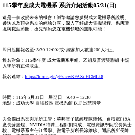
115學年度成大電機系-系所介紹活動05/31(日)
這是一個改變未來的機會！誠摯邀請您參與成大電機系所說明、
參訪以及頂尖系友的經驗分享，深入了解成大電機課程、系所環
境與職涯藍圖，搶先預約您在電機領域的無限可能！
即日起開報名至
<5/30 12:00>
或
<
總參加人數達
200
人
>
止。
報名對象：
115
學年度
成大電機系甲組、乙組及普渡雙聯組
申請
入學所有正備取生。
報名連結
：
https://forms.gle/gPzacwKFAXuHCMLk8
時間：
115
年
5
月
31
日 星期日
9:40 ~ 12:30
地點：成功大學
自強校區
電機系館
B1F
迅慧講堂
與會傑出系友與系所主管：華邦電子總經理陳沛銘、台積電
F18A
廠長蘇慶煌、
NVIDIA
特聘工程師劉純成、電機資訊學院院長吳士
駿、電機系系主任江孟學、微電子所所長涂維珍、通訊所所長陳