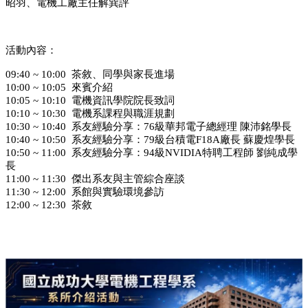
昭羽、電機工廠主任解巽評
活動內容：
09:40 ~ 10:00
茶敘、同學與家長進場
10:00 ~ 10:05
來賓介紹
10:05 ~ 10:10
電機資訊學院院長致詞
10:10 ~ 10:30
電機系課程與職涯規劃
10:30 ~ 10:40
系友經驗分享：
76
級華邦電子總經理
陳沛銘學長
10:40 ~ 10:50
系友經驗分享：
79
級台積電
F18A
廠長
蘇慶煌學長
10:50 ~ 11:00
系友經驗分享：
94
級
NVIDIA
特聘工程師
劉純成學
長
11:00 ~ 11:30
傑出系友與主管綜合座談
11:30 ~ 12:00
系館與實驗環境參訪
12:00 ~ 12:30
茶敘