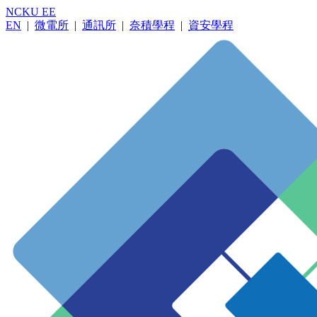
NCKU EE
EN
|
微電所
|
通訊所
|
奈積學程
|
資安學程