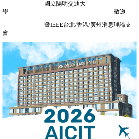
國立陽明交通大
學
敬邀
暨
IEEE
台北
/
香港
/
廣州消息理論支
會