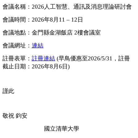
會議名稱：
2026
人工智慧、通訊及消息理論研討會
會議時間：
2026
年
8
月
11 – 12
日
會議地點：金門縣金湖飯店
2
樓會議室
會議網址：
連結
註冊表單：
註冊連結
(
早鳥優惠至
2026/5/31
，註冊
截止日期：
2026
年
8
月
6
日
)
謹此
敬祝
鈞安
國立清華大學