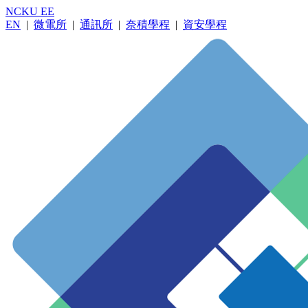
NCKU EE
EN
|
微電所
|
通訊所
|
奈積學程
|
資安學程