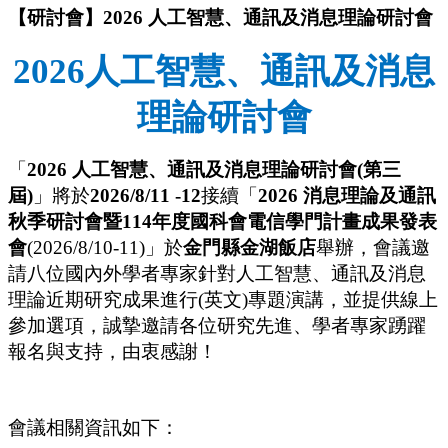
【研討會】2026 人工智慧、通訊及消息理論研討會
2026
人工智慧、通訊及消息
理論研討會
「
2026
人工智慧、通訊及消息理論研討會
(
第三
屆
)
」將於
2026/8/11 -12
接續「
2026
消息理論及通訊
秋季研討會暨
114
年度國科會電信學門計畫成果發表
會
(2026/8/10-11)
」於
金門縣金湖飯店
舉辦，會議邀
請八位國內外學者專家針對人工智慧、通訊及消息
理論近期研究成果進行
(
英文
)
專題演講，並提供線上
參加選項，誠摯邀請各位研究先進、學者專家踴躍
報名與支持，由衷感謝！
會議相關資訊如下：