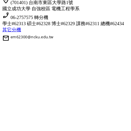
location_on
(701401) 台南市東區大學路1號
國立成功大學 自強校區 電機工程學系
phone_enabled
06-2757575 轉分機
學士#62313 碩士#62328 博士#62329
課務#62311 總機#62434
其它分機
mail