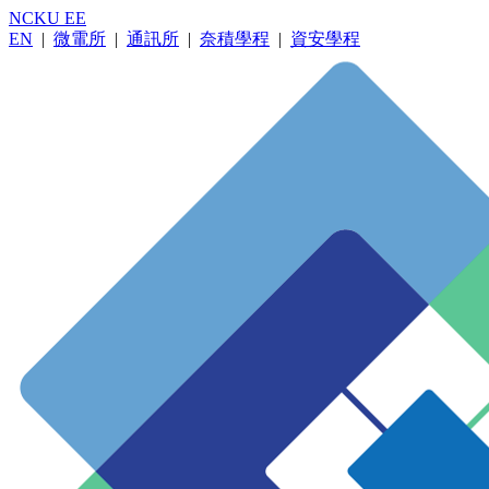
NCKU EE
EN
|
微電所
|
通訊所
|
奈積學程
|
資安學程