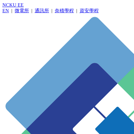
NCKU EE
EN
|
微電所
|
通訊所
|
奈積學程
|
資安學程