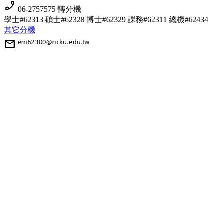
phone_enabled
06-2757575 轉分機
學士#62313 碩士#62328 博士#62329
課務#62311 總機#62434
其它分機
mail