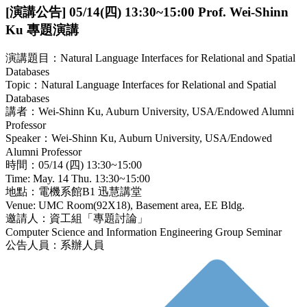
[演講公告] 05/14(四) 13:30~15:00 Prof. Wei-Shinn
Ku 專題演講
演講題目：Natural Language Interfaces for Relational and Spatial
Databases
Topic：Natural Language Interfaces for Relational and Spatial
Databases
講者：Wei-Shinn Ku, Auburn University, USA/Endowed Alumni
Professor
Speaker：Wei-Shinn Ku, Auburn University, USA/Endowed
Alumni Professor
時間：05/14 (四) 13:30~15:00
Time: May. 14 Thu. 13:30~15:00
地點：電機系館B1 迅慧講堂
Venue: UMC Room(92X18), Basement area, EE Bldg.
邀請人：資工組「專題討論」
Computer Science and Information Engineering Group Seminar
公告人員：系辦人員