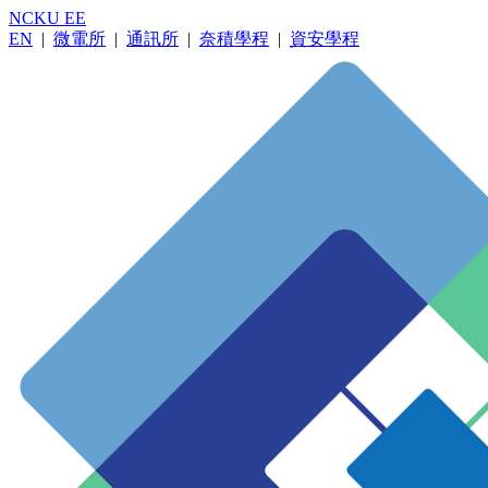
NCKU EE
EN
|
微電所
|
通訊所
|
奈積學程
|
資安學程