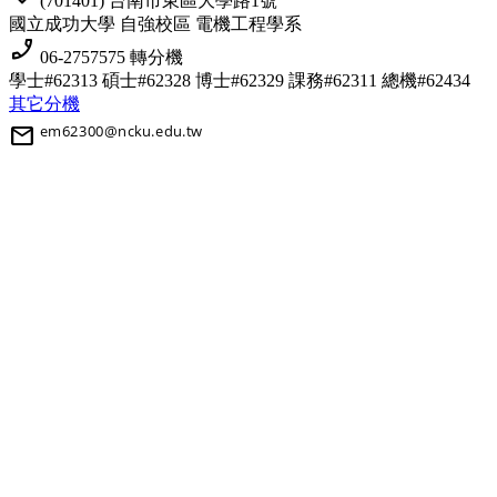
(701401) 台南市東區大學路1號
國立成功大學 自強校區 電機工程學系
phone_enabled
06-2757575 轉分機
學士#62313 碩士#62328 博士#62329
課務#62311 總機#62434
其它分機
mail