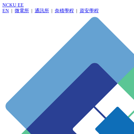
NCKU EE
EN
|
微電所
|
通訊所
|
奈積學程
|
資安學程