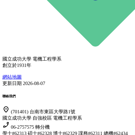
國立成功大學 電機工程學系
創立於1931年
網站地圖
更新日期 2026-08-07
聯絡我們
location_on
(701401) 台南市東區大學路1號
國立成功大學 自強校區 電機工程學系
phone_enabled
06-2757575 轉分機
學士#62313 碩士#62328 博士#62329
課務#62311 總機#62434