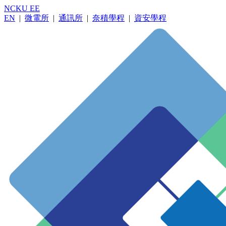
NCKU EE
EN
|
微電所
|
通訊所
|
奈積學程
|
資安學程