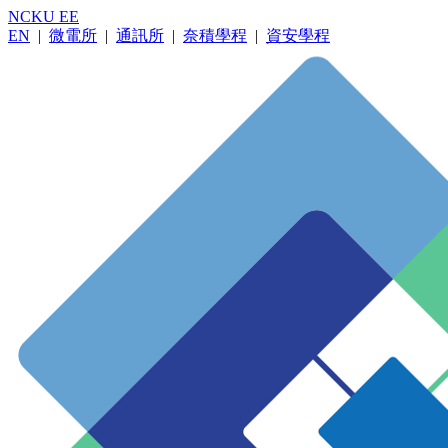
NCKU EE
EN
|
微電所
|
通訊所
|
奈積學程
|
資安學程