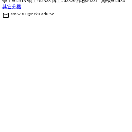
學士#62313 碩士#62328 博士#62329
課務#62311 總機#62434
其它分機
mail