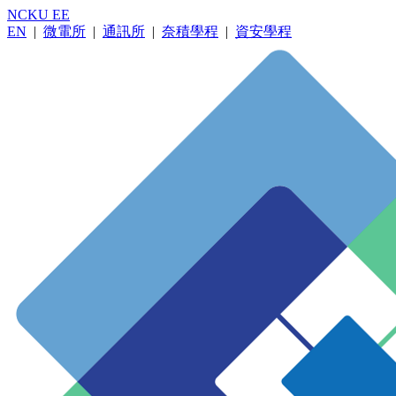
NCKU EE
EN
|
微電所
|
通訊所
|
奈積學程
|
資安學程