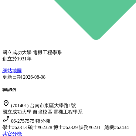
國立成功大學 電機工程學系
創立於1931年
網站地圖
更新日期 2026-08-08
聯絡我們
location_on
(701401) 台南市東區大學路1號
國立成功大學 自強校區 電機工程學系
phone_enabled
06-2757575 轉分機
學士#62313 碩士#62328 博士#62329
課務#62311 總機#62434
其它分機