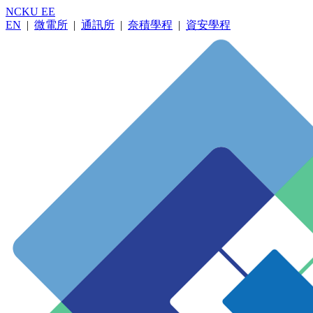
NCKU EE
EN
|
微電所
|
通訊所
|
奈積學程
|
資安學程