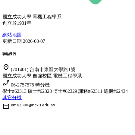
國立成功大學 電機工程學系
創立於1931年
網站地圖
更新日期 2026-08-07
聯絡我們
location_on
(701401) 台南市東區大學路1號
國立成功大學 自強校區 電機工程學系
phone_enabled
06-2757575 轉分機
學士#62313 碩士#62328 博士#62329
課務#62311 總機#62434
其它分機
mail