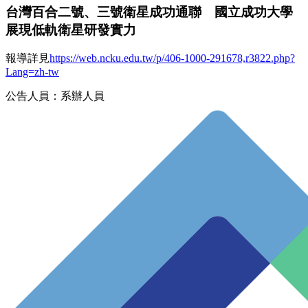
台灣百合二號、三號衛星成功通聯 國立成功大學
展現低軌衛星研發實力
報導詳見
https://web.ncku.edu.tw/p/406-1000-291678,r3822.php?
Lang=zh-tw
公告人員：系辦人員