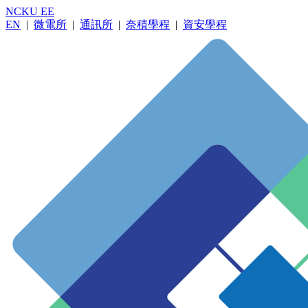
NCKU EE
EN
|
微電所
|
通訊所
|
奈積學程
|
資安學程