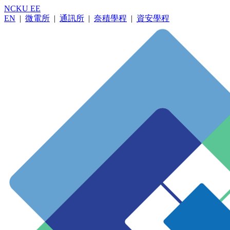
NCKU EE
EN
|
微電所
|
通訊所
|
奈積學程
|
資安學程