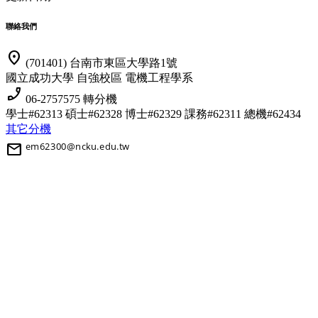
聯絡我們
location_on
(701401) 台南市東區大學路1號
國立成功大學 自強校區 電機工程學系
phone_enabled
06-2757575 轉分機
學士#62313 碩士#62328 博士#62329
課務#62311 總機#62434
其它分機
mail