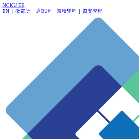
NCKU EE
EN
|
微電所
|
通訊所
|
奈積學程
|
資安學程