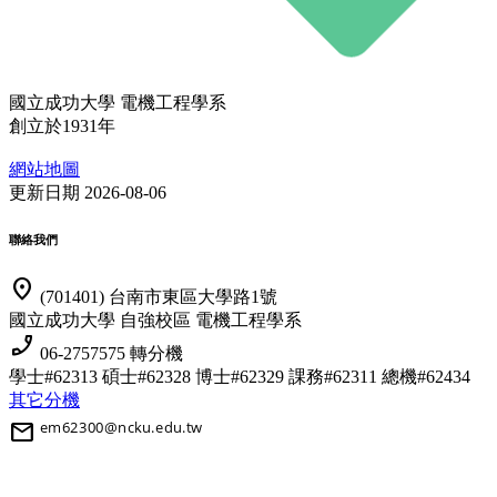
國立成功大學 電機工程學系
創立於1931年
網站地圖
更新日期 2026-08-06
聯絡我們
location_on
(701401) 台南市東區大學路1號
國立成功大學 自強校區 電機工程學系
phone_enabled
06-2757575 轉分機
學士#62313 碩士#62328 博士#62329
課務#62311 總機#62434
其它分機
mail