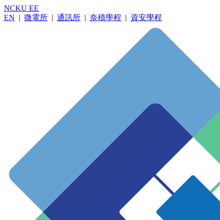
NCKU EE
EN
|
微電所
|
通訊所
|
奈積學程
|
資安學程