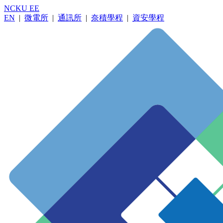
NCKU EE
EN
|
微電所
|
通訊所
|
奈積學程
|
資安學程