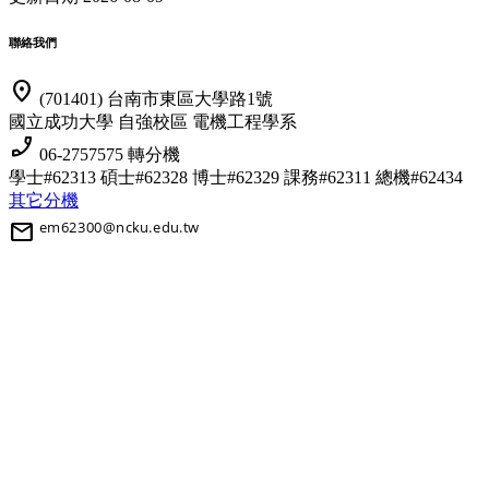
聯絡我們
location_on
(701401) 台南市東區大學路1號
國立成功大學 自強校區 電機工程學系
phone_enabled
06-2757575 轉分機
學士#62313 碩士#62328 博士#62329
課務#62311 總機#62434
其它分機
mail