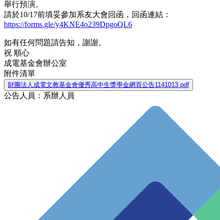
舉行預演。
請於10/17前填妥參加系友大會回函，回函連結：
https://forms.gle/y4KNE4o239DpgoQL6
如有任何問題請告知，謝謝。
祝 順心
成電基金會辦公室
附件清單
財團法人成電文教基金會優秀高中生獎學金網頁公告1141013.pdf
公告人員：系辦人員