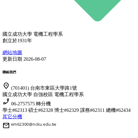
國立成功大學 電機工程學系
創立於1931年
網站地圖
更新日期 2026-08-07
聯絡我們
location_on
(701401) 台南市東區大學路1號
國立成功大學 自強校區 電機工程學系
phone_enabled
06-2757575 轉分機
學士#62313 碩士#62328 博士#62329
課務#62311 總機#62434
其它分機
mail