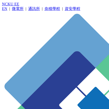
NCKU EE
EN
|
微電所
|
通訊所
|
奈積學程
|
資安學程