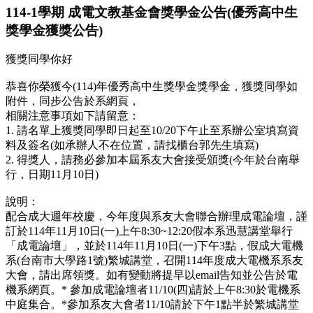
114-1學期 成電文教基金會獎學金公告(優秀高中生
獎學金獲獎公告)
獲獎同學你好
恭喜你榮獲今(114)年優秀高中生獎學金獎學金，獲獎同學如
附件，同步公告於系網頁，
相關注意事項如下請留意：
1. 請名單上獲獎同學即日起至10/20下午止至系辦公室填寫資
料及簽名(如承辦人不在位置，請找櫃台郭先生填寫)
2. 得獎人，請務必參加本屆系友大會接受頒獎(今年於台南舉
行，日期11月10日)
說明：
配合成大週年校慶，今年度與系友大會聯合辦理成電論壇，謹
訂於114年11月10日(一)上午8:30~12:20假本系迅慧講堂舉行
「成電論壇」，並於114年11月10日(一)下午3點，假成大電機
系(台南市大學路1號)繁城講堂，召開114年度成大電機系系友
大會，請出席領獎。如有變動將提早以email告知並公告於電
機系網頁。* 參加成電論壇者11/10(四)請於上午8:30於電機系
中庭集合。*參加系友大會者11/10請於下午1點半於繁城講堂