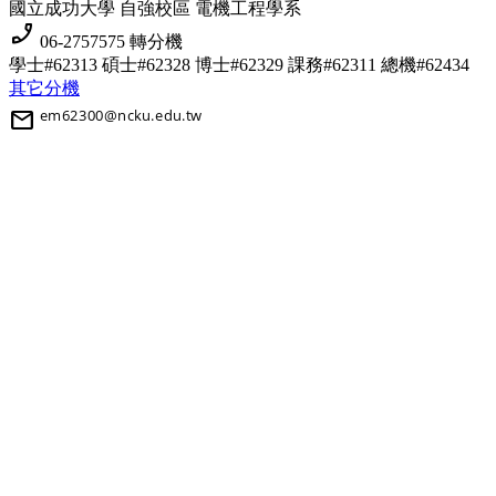
國立成功大學 自強校區 電機工程學系
phone_enabled
06-2757575 轉分機
學士#62313 碩士#62328 博士#62329
課務#62311 總機#62434
其它分機
mail