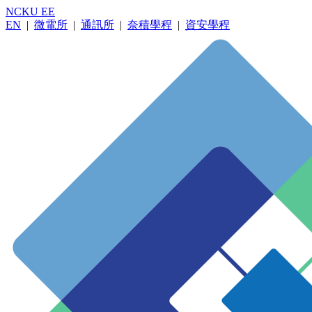
NCKU EE
EN
|
微電所
|
通訊所
|
奈積學程
|
資安學程