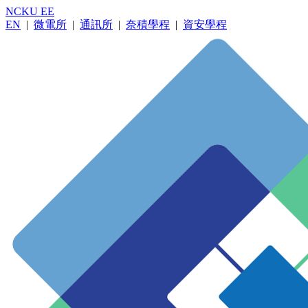
NCKU EE
EN
|
微電所
|
通訊所
|
奈積學程
|
資安學程