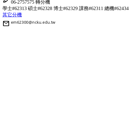
phone_enabled
06-2757575 轉分機
學士#62313 碩士#62328 博士#62329
課務#62311 總機#62434
其它分機
mail