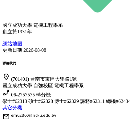
國立成功大學 電機工程學系
創立於1931年
網站地圖
更新日期 2026-08-08
聯絡我們
location_on
(701401) 台南市東區大學路1號
國立成功大學 自強校區 電機工程學系
phone_enabled
06-2757575 轉分機
學士#62313 碩士#62328 博士#62329
課務#62311 總機#62434
其它分機
mail