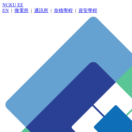
NCKU EE
EN
|
微電所
|
通訊所
|
奈積學程
|
資安學程