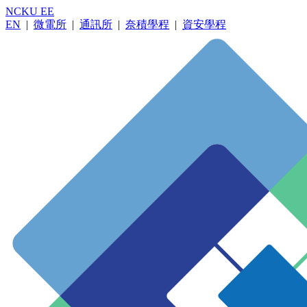
NCKU EE
EN
|
微電所
|
通訊所
|
奈積學程
|
資安學程