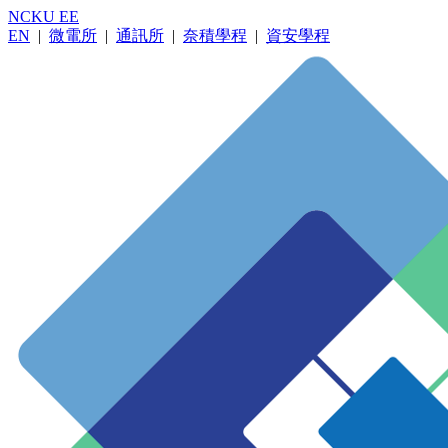
NCKU EE
EN
|
微電所
|
通訊所
|
奈積學程
|
資安學程