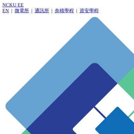
NCKU EE
EN
|
微電所
|
通訊所
|
奈積學程
|
資安學程