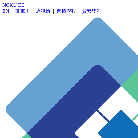
NCKU EE
EN
|
微電所
|
通訊所
|
奈積學程
|
資安學程