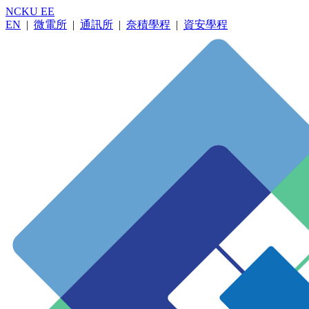
NCKU EE
EN
|
微電所
|
通訊所
|
奈積學程
|
資安學程