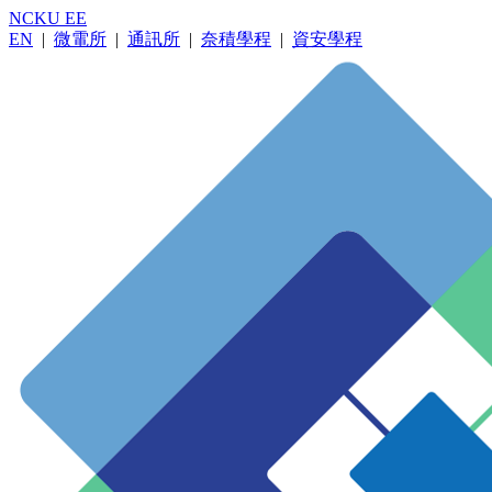
NCKU EE
EN
|
微電所
|
通訊所
|
奈積學程
|
資安學程