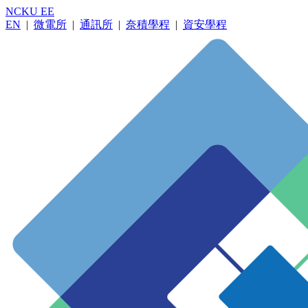
NCKU EE
EN
|
微電所
|
通訊所
|
奈積學程
|
資安學程