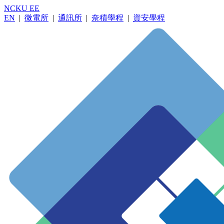
NCKU EE
EN
|
微電所
|
通訊所
|
奈積學程
|
資安學程