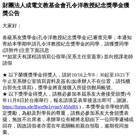
財團法人成電文教基金會孔令洋教授紀念獎學金獲
獎公告
大家好：
各級系友獎學金(孔令洋教授紀念獎學金)已審查完畢，本通知
寄給本學期申請孔令洋教授紀念獎學金的同學，請獲獎同學
(詳附件)注意下面訊息
**如當天有課程請填寫公假單(至系主任室蓋章) 並向授課老師
請假
★ 以下榮獲獎學金得獎人，請於10/16上午8：30起至10/21下
午止至系辦公室填寫資料及簽名(如承辦人不在位置，請找櫃
台郭先生填寫)，獎學金將直接匯入所提供郵局帳號。
★ 以下獎學金得獎人，請務必參加本屆系友大會接受頒獎(今
年11月8日於台南舉行，報名請填妥表單後送出即可，謝謝。
https://forms.gle/Bwe9n1rynnV4SfgR6
)，本獎學金非學校的既
定獎勵，為顧及對學長的尊重，請務必參加系友大會頒獎表
揚，無故不出席者，承辦單位有權將名額由下一位同學遞補或
回存，因故請假者亦需在年底關帳前親自領取，逾期視同放
棄。