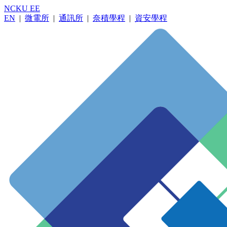
NCKU EE
EN
|
微電所
|
通訊所
|
奈積學程
|
資安學程