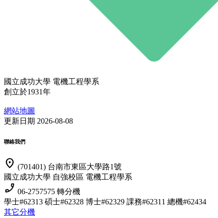
國立成功大學 電機工程學系
創立於1931年
網站地圖
更新日期 2026-08-08
聯絡我們
location_on
(701401) 台南市東區大學路1號
國立成功大學 自強校區 電機工程學系
phone_enabled
06-2757575 轉分機
學士#62313 碩士#62328 博士#62329
課務#62311 總機#62434
其它分機