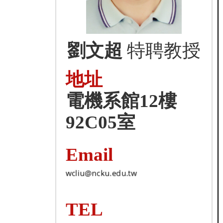
劉文超
特聘教授
地址
電機系館12樓
92C05室
Email
TEL