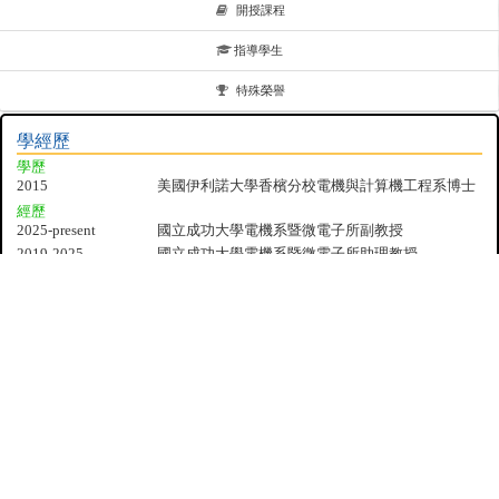
開授課程
指導學生
特殊榮譽
學經歷
學歷
2015
美國伊利諾大學香檳分校電機與計算機工程系博士
經歷
2025-present
國立成功大學電機系暨微電子所副教授
2019-2025
國立成功大學電機系暨微電子所助理教授
2022/5-present
成功大學半導體學院半導體製程學程副主任
2018/9-2018/12
英國劍橋大學物理系Cavendish Laboratory訪問研究
員
2015/6-2018/5
美國伊利諾大學香檳分校微奈米科技實驗室博士後
研究
2011/1-2015/5
美國伊利諾大學香檳分校電機與計算機工程系研究
助理
科研期刊評審: Optica, ACS Photonics, ACS Sensors,
Nanophotonics, Optics Express, Applied Physics
Letters, JOSA-B, IEEE Photonics Technology Letters,
Scientific Reports