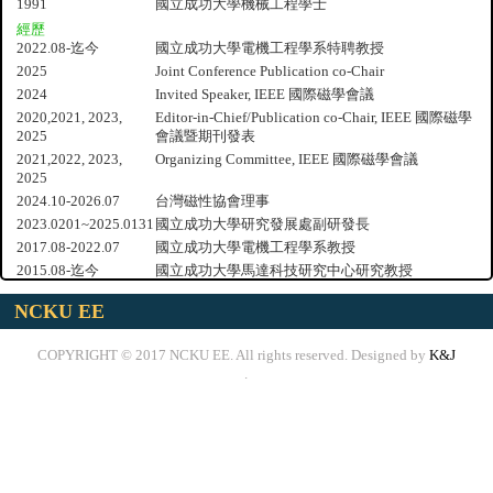
1991
國立成功大學機械工程學士
經歷
2022.08-迄今
國立成功大學電機工程學系特聘教授
2025
Joint Conference Publication co-Chair
2024
Invited Speaker, IEEE 國際磁學會議
2020,2021, 2023,
Editor-in-Chief/Publication co-Chair, IEEE 國際磁學
2025
會議暨期刊發表
2021,2022, 2023,
Organizing Committee, IEEE 國際磁學會議
2025
2024.10-2026.07
台灣磁性協會理事
2023.0201~2025.0131
國立成功大學研究發展處副研發長
2017.08-2022.07
國立成功大學電機工程學系教授
2015.08-迄今
國立成功大學馬達科技研究中心研究教授
2012.08-2017.07
國立成功大學系統及船舶機電工程學系教授
NCKU EE
2012.08-2015.07
國立成功大學馬達科技研究中心主任
2007.08-2012.07
國立成功大學系統及船舶機電工程學系副教授
COPYRIGHT © 2017 NCKU EE. All rights reserved. Designed by
K&J
2003.08-2007.07
國立成功大學系統及船舶機電工程學系助理教授
.
2000.12-2003.07
國立成功大學機械工程學系博士後研究員
2013.01-2015.12
IEEE Magnetics Society 台灣支會副主席
2011.01-迄今
IEEE Transactions on Magnetics編輯
2013.01-迄今
IEEE Transactions on Industry Application副編輯
2015, 2018, 2021,
IEEE INTERMAG Program Committee Member