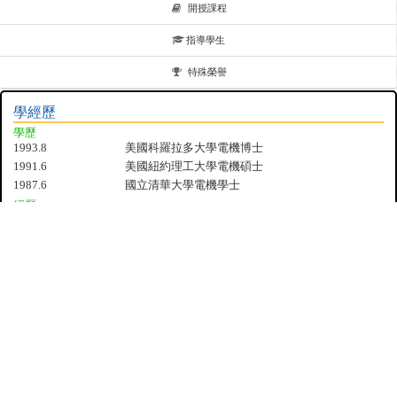
開授課程
指導學生
特殊榮譽
學經歷
學歷
1993.8
美國科羅拉多大學電機博士
1991.6
美國紐約理工大學電機碩士
1987.6
國立清華大學電機學士
經歷
2006.8-present
成功大學電機系教授
2011.6-2013.3
IEEE Microwave and Wireless Components Letters 國
際期刊副編輯
1994.8-2006.7
成功大學電機系副教授
1991.1-1993.12
美國科羅拉多大學微波毫米波研究中心研究助理
1989.8-1990.12
美國紐約理工大學韋伯研究所研究助理
1987.6-1989.7
台揚科技公司研發工程師
研究領域
微波工程